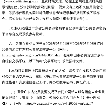
（www.creditchina.gov.cn）查询结果为准。②在上述网站查询结果显
示“很抱歉，没有找到您搜索的数据”，视为没有上述不良信用信息记
录。③招标代理机构同时对信用信息查询记录和证据截图或下载存
档。④如失信记录已失效，投标人须提供相关证明文件）。
8.投标人须通过广东省公共资源交易平台登录中山市公共资源交易
平台综合交易系统参与投标。
六、各潜在投标人应当在
2026
年
05
月
21
日至
2026
年
05
月
26
日
17
时
30分
内通过广东省公共资源交易平台（
网址：
https://ygp.gdzwfw.gov.cn/#/442000/index）登录中山市公共资源交易平
台综合交易系统（以下简称“交易系统”）获取招标文件。
1.本项目采用网上获取招标文件的方式。请各潜在投标人登录广东
省公共资源交易平台，按照《中山市公共资源交易平台用户自主注册
办理指引》完成注册登记工作，并办理数字证书，网址详见：
（
1）
登录广东省公共资源交易平台门户网站
→服务指南→企业登
记办理指引，查看《中山市公共资源交易平台用户自主注册办理指
引》
：
（网址：
https://ygp.gdzwfw.gov.cn/#/442000/fwzn/detail?