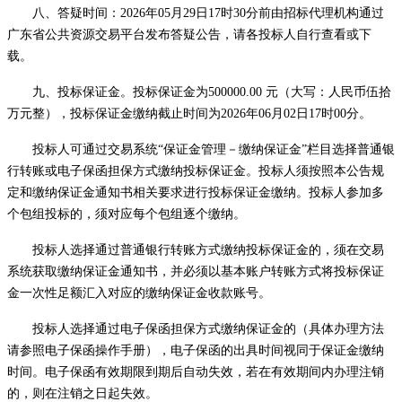
八、答疑时间：
2026
年
05
月
29
日
17
时
30分
前由招标代理机构通过
广东省公共资源交易平台发布答疑公告，请各投标人自行查看或下
载。
九、投标
保证金
。投标保证金为
500000.00
元（大写：
人民币伍拾
万元整
），投标保证金缴纳截止时间为
2026
年
06
月
02
日
17
时
00分
。
投标人可通过交易系统
“保证金管理
－
缴纳保证金
”栏目选择普通银
行转账或电子保函担保方式缴纳投标保证金。投标人须按照本公告规
定和缴纳保证金通知书相关
要求
进行投标保证金缴纳。投标人参加多
个包组投标的，须对应每个包组逐个缴纳。
投标人选择通过普通银行转账方式缴纳投标保证金的，须在交易
系统
获取缴纳保证金通知书，并
必须以基本账户转账方式将投标保证
金一次性足额汇入对应的缴纳保证金收款账号。
投标人
选择通过电子保函担保方式缴纳保证金的
（具体办理方法
请参照电子保函操作手册）
，电子保函的出具时间视同于保证金缴纳
时间。电子保函有效期限到期后自动失效，若在有效期间内办理注销
的，则在注销之日起失效。