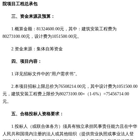
院项目工程总承包
三、资金来源及预算：
1.
概算金额
：
81324600.00元
，其中：建筑安装工程费为
80273100.00
元，设计费为
1051500.00
元
。
2.资金来源：
集体自筹资金
四、项目内容：
1.详见招标文件中的“用户需求书”。
2.
本项目招标上限总价为
76508214.00
元，其中设计费为
1051500.00
元，建筑安装工程费上限价为
80273100.00
×（
1-6%
）
=
75456714.00
元。
五、合格投标人资格要求：
1
.投标人（或联合体各方）须具有独立承担民事责任能力且在中华
人民共和国境内注册的法人或其他组织（提供营业执照或事业法人登