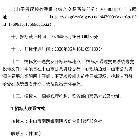
《电子保函操作手册（综合交易系统部分）
20240318》
：（网
址：
https://ygp.gdzwfw.gov.cn/#/442000/fwzn/detail?
id=1769935117699051522
）
。
十、投标截止时间：
2026
年
06
月
16
日
09
时
30分
十一、开标评标时间：
2026
年
06
月
16
日
09
时
30分
十二、投标文件递交及开标评标地点：
投标人通过交易系统递交
投标文件。本项目在中山市公共资源交易中心现场通过中山市公共资
源交易平台组织网上开标，不要求投标人前往开标现场。投标人可登
录交易系统查看开标，依法提出开标异议。
十三、
招标人、招标代理机构、监管部门联系方式
及地址。
1.招标人联系方式
招标人：
中山市南朗镇南朗股份合作经济联合社
联系人：甘加泳