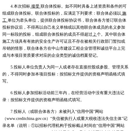
4.本次招标
接受
联合体投标。如不同时具备上述资质和条件的可
组成联合体投标。联合体投标的，应满足下列要求：联合体必须以
施
工
单位为牵头单位，提供联合体投标协议书，联合体各方签订联合体
投标协议后，不得再以自己名义单独或以其他联合体成员的名义参加
同一标段的投标，组成联合体投标的成员不得超过
2
个。其中联合体
施工方须具有有效的安全生产许可证且不存在被相关行政部门暂扣或
吊销的情形，联合体各方在中山市建设工程企业管理和诚信平台上完
成与本项目资质要求对应的企业类型的诚信档案登记。
5.投标人单位负责人为同一人或者存在直接控股或参股、管理关系
的，不得同时参加本项目投标
：
按招标文件提供的资格声明函格式填
写。
6.投标人参加招标活动前三年内，在经营活动中没有重大违法记
录
：
按招标文件提供的资格声明函格式填写。
7.投标人（或联合体各方）未被列入“信用中国”网站
（
www.creditchina.gov.cn
）
“失信被执行人或重大税收违法失信主体”记
录名单（说明：①以招标代理机构于投标截止时间在“信用中国”网站