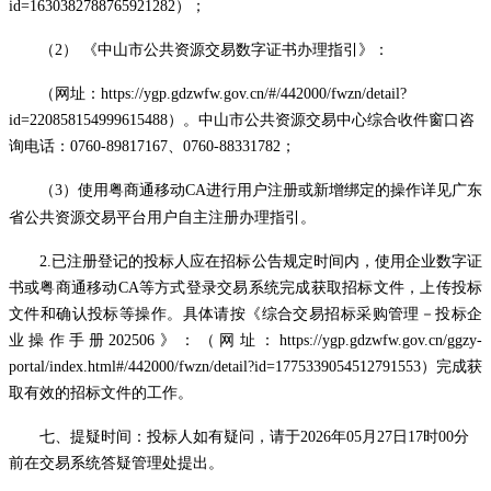
id=1630382788765921282）；
（
2） 《中山市公共资源交易数字证书办理指引》
：
（
网址：
https://ygp.gdzwfw.gov.cn/#/442000/fwzn/detail?
id=220858154999615488
）
。中山市公共资源交易中心综合收件窗口咨
询电话：
0760-89817167、0760-88331782；
（3）
使用粤商通移动
CA进行用户注册或新增绑定的操作详见广东
省公共资源交易平台用户自主注册办理指引。
2.
已注册登记的投标人应在招标公告规定时间内，使用企业数字证
书或粤商通移动
CA等方式登录交易系统完成获取招标文件，上传投标
文件和确认投标等操作。具体请按《综合交易招标采购管理
－
投标企
业操作手册
202506》
：
（网址：
https://ygp.gdzwfw.gov.cn/ggzy-
portal/index.html#/442000/fwzn/detail?id=1775339054512791553）完成获
取有效的招标文件的工作。
七、提疑时间：投标人如有疑问，请于
2026
年
05
月
27
日
17
时
00分
前在交易系统答疑管理处提出。