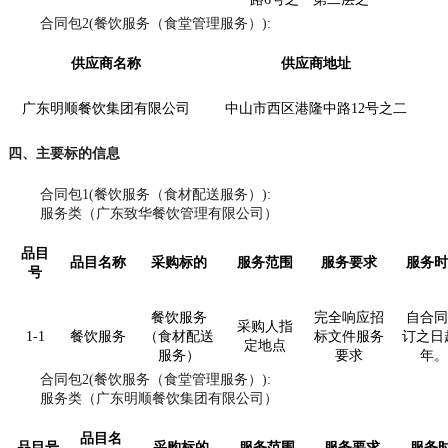
合同包
2(餐饮服务（食堂管理服务）):
供应商名称
供应商地址
广东明顺餐饮集团有限公司
中山市西区港隆中路
12号之二
四、主要标的信息
合同包
1(餐饮服务（食材配送服务）):
服务类（广东致华餐饮管理有限公司）
品目
品目名称
采购标的
服务范围
服务要求
服务时
号
餐饮服务
完全响应招
自合同
采购人指
1-1
餐饮服务
（食材配送
标文件服务
订之日
定地点
服务）
要求
年。
合同包
2(餐饮服务（食堂管理服务）):
服务类（广东明顺餐饮集团有限公司）
品目名
品目号
采购标的
服务范围
服务要求
服务