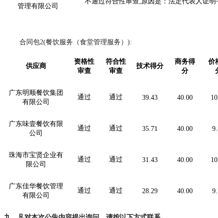
不通过符合性审查
,原因是：法定代表人证
管理有限公司
合同包
2(餐饮服务（食堂管理服务）):
资格性
符合性
商务得
价
供应商
技术得分
审查
审查
分
广东明顺餐饮集团
通过
通过
39.43
40.00
10
有限公司
广东味壹餐饮有限
通过
通过
35.71
40.00
9
公司
珠海市宝贤企业有
通过
通过
31.43
40.00
10
限公司
广东佳华餐饮管理
通过
通过
28.29
40.00
9
有限公司
九、凡对本次公告内容提出询问，请按以下方式联系。