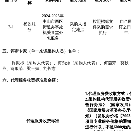
称
2024-2026年
中山市西区
按照招标文
自合
餐饮服
采购人指
2-1
街道办事处
件采购需求
订之日
务
定地点
机关食堂外
执行
年
包服务
五、评审专家（单一来源采购人员）名单：
许振标（采购人代表）、何劲炫（采购人代表）、何燕芳、莫秋
燕、翁银菊、梁玉媚、刘长志
六、代理服务收费标准及金额：
1.代理服务费收取方式
2.采购机构代理服务收
暂行办法》（国家发展计划
《国家发展改革委办公厅
知》（发改办价格【200
代理服务收费标准
项目专业服务价格的通知》
进行计取，不足6000元的