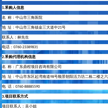
釆购人信息
1.
名
称：
中山市三角医院
地
址：
中山市三角镇金三大道中
号
21
联系人：林先生
电话：
0760-
23389831
釆购代理机构信息
2.
名
称：
广东鼎程项目咨询有限公司
地
址：中山市东区起湾南道
号顺景朝阳活力坊二栋二楼之六
98
电
话：
0760-88885590
项目联系方式
3.
项目联系人：
吴小姐