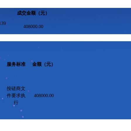
成交金额（元）
139
408000.00
服务标准
金额（元）
按
磋商
文
件要求执
408000.00
行