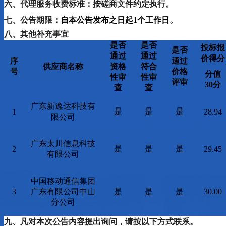
六
、代理服务收费标准：
按磋商文件约定执行
。
七
、公告期限
：
自本公告发布之日起
1个工作日。
八
、其他补充事宜
是否
是否
投标报
是否
通过
通过
价得分
序
通过
供应商名称
资格
符合
号
价格
分值
性审
性审
评审
30分
查
查
广东新逸达科技有
是
是
是
1
28.94
限公司
广东太川信息科技
是
是
是
2
29.45
有限公司
中国移动通信集团
3
广东有限公司中山
是
是
是
30.00
分公司
九
、凡对本次公告内容提出询问，请按以下方式联系。