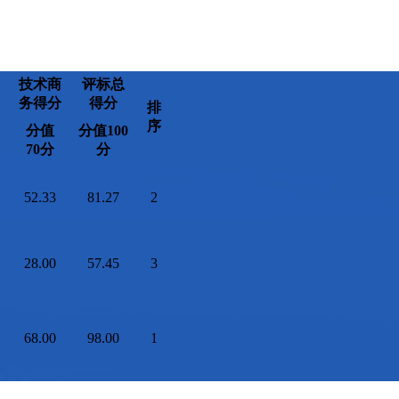
技术商
评标总
务得分
得分
排
序
分值
分值
100
70分
分
52.33
81.27
2
28.00
57.45
3
68.00
98.00
1