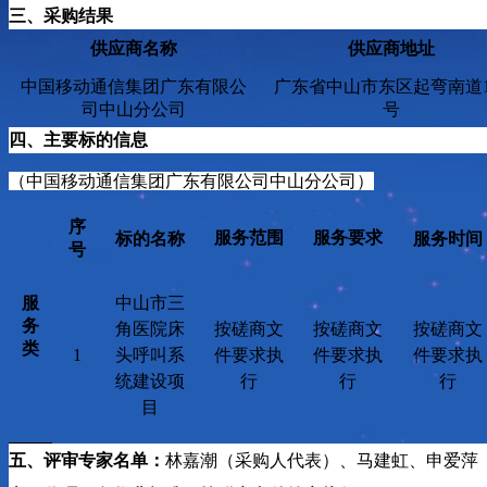
三
、采购结果
供应商名称
供应商地址
中国移动通信集团广东有限公
广东省中山市东区起弯南道
司中山分公司
号
四、
主要标的信息
（
中国移动通信集团广东有限公司中山分公司
）
序
服务范围
服务要求
标的名称
服务时间
号
服
中山市三
务
角医院床
按
磋商
文
按
磋商
文
按
磋商
文
类
1
头呼叫系
件要求执
件要求执
件要求执
统建设项
行
行
行
目
五
、评审专家名单：
林嘉潮
（采购
人代表）、马建虹、申爱萍