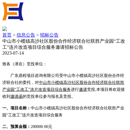
首页
>
信息公告
>
招标公告
中山市小榄镇高沙社区股份合作经济联合社联胜产业园“工改
工”连片改造项目综合服务邀请招标公告
2023-07-14
致
各（潜在）竞投
单位
：
广东鼎程项目咨询有限公司受中山市小榄镇高沙社区股份合作经
济联合社的委托，对
中山市小榄镇高沙社区股份合作经济联合社联胜
产业园
“工改工”连片改造项目综合服务
进行
邀请
竞投
,
本项目将欢迎接
收到
邀请函
的竞投单位参与报名及竞投。
一
、项目名称：
中山市小榄镇高沙社区股份合作经济联合社联胜产业
园
“工改工”连片改造项目综合服务
二
、预算金额：
28
000
0.00
元