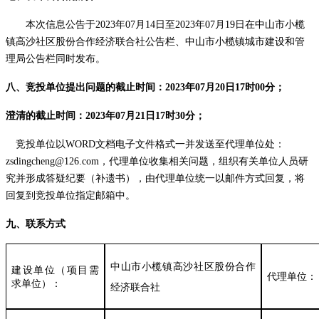
本次信息公告于
2023
年
07
月
14
日
至
2023
年
07
月
19
日
在中山市小榄
镇高沙社区股份合作经济联合社公告栏、中山市小榄镇城市建设和管
理局公告栏同时发布。
八、
竞投单位提出问题的截止时间：
2023
年
07
月
20
日
17时00分；
澄清的截止时间：
2023
年
07
月
21
日
17时30分；
竞投单位以
WORD文档电子文件格式一并发送至代理单位处：
zsdingcheng@126.com，代理单位收集相关问题，组织有关单位人员研
究并形成答疑纪要（补遗书），由代理单位统一以邮件方式回复，将
回复到竞投单位指定邮箱中。
九、联系方式
中山市小榄镇高沙社区股份合作
建设单位（项目需
代理单位：
求单位）：
经济联合社