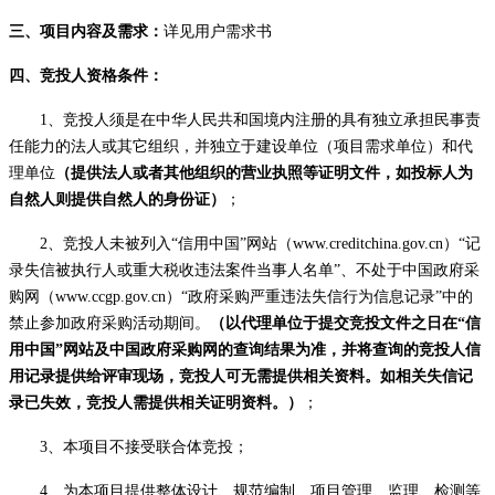
三
、项目内容及需求：
详见用户需求书
四
、竞投人资格条件：
1、竞投人
须是在中华人民共和国境内注册的具有独立承担民事责
任能力的法人或其它组织，并独立于
建设单位（项目需求单位）
和
代
理单位
（
提供法人或者其他组织的营业执照等证明文件，如
投标人
为
自然人则提供自然人的身份证
）
；
2
、竞投人未被列入
“信用中国”网站（www.creditchina.gov.cn）“记
录失信被执行人或重大税收违法案件当事人名单”、不处于中国政府采
购网（www.ccgp.gov.cn）“政府采购严重违法失信行为信息记录”中的
禁止参加政府采购活动期间。
（以
代理单位
于提交竞投文件之日在
“信
用中国”网站及中国政府采购网的查询结果为准，并将查询的竞投人信
用记录提供给评审现场，竞投人可无需提供相关资料。如相关失信记
录已失效，竞投人需提供相关证明资料。）
；
3
、本项目不接受联合体竞投；
4、
为本项目提供整体设计、规范编制、项目管理、监理、检测等