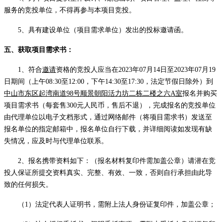
服务的竞投单位，不得再参与本项目竞投。
5、
具有建设单位
（项目需求单位）
发出的投标邀请函。
五
、获取项目需求书：
1、符合
邀请
资格的竞投人应当在
2023年07月14日至2023年07月19
日期间（上午08:30至12:00，下午14:30至17:30，法定节假日除外）到
中山市东区起湾南道
98号顺景朝阳活力坊二栋二楼之六A室
报名并购买
项目需求书（每套售
300元人民币，售后不退），完成报名的竞投单位
由代理单位以电子文档形式，通过网络邮件（将项目需求书）发送至
报名单位的指定邮箱中，报名单位自行下载，并详细阅读如发现有缺
失情况，应及时与代理单位联系。
2、报名携带资料如下：（报名材料复印件需加盖公章）请潜在竞
投人保证所提交资料真实、完整、有效、一致，否则自行承担由此导
致的任何损失。
（
1）法定代表人证明书，需附上法人身份证复印件，加盖公章；