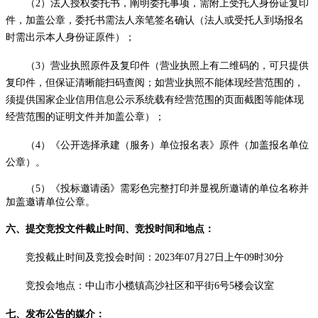
（
2）法人授权委托书，阐明委托事项，需附上受托人身份证复印
件，加盖公章，委托书需法人亲笔签名确认（法人或受托人到场报名
时需出示本人身份证原件）；
（
3）营业执照原件及复印件（营业执照上有二维码的，可只提供
复印件，但保证清晰能扫码查阅；如营业执照不能体现经营范围的，
须提供国家企业信用信息公示系统载有经营范围的页面截图等能体现
经营范围的证明文件并加盖公章）；
（
4）《公开选择承建（服务）单位报名表》原件（加盖报名单位
公章）。
（
5）
《投标邀请函》需彩色完整打印并显视所邀请的单位名称并
加盖邀请单位公章。
六
、提交竞投文件截止时间、竞投时间和地点：
竞投截止时间
及
竞投会时间：
2023
年
07
月
27
日
上
午
09时30分
竞投会地点：
中山市小榄镇高沙社区和平街
6号5楼会议室
七
、发布公告的媒介：