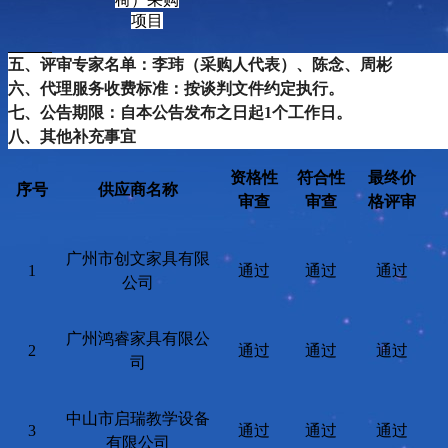
项目
五
、评审专家名单：
李玮（采购人代表）、陈念、周彬
六
、代理服务收费标准：
按
谈判
文件约定执行
。
七
、公告期限
：
自本公告发布之日起
1个工作日。
八
、其他补充事宜
资格性
符合性
最终价
序号
供应商名称
审查
审查
格评审
广州市创文家具有限
1
通过
通过
通过
公司
广州鸿睿家具有限公
2
通过
通过
通过
司
中山市启瑞教学设备
3
通过
通过
通过
有限公司