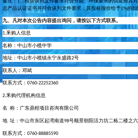
备注：
1、
根据谈判文件要求符合节能、环保要求的
供应商
其
对
志产品认证证书并符合谈判文件要求
，其
投标
报价给予
1
%的扣
九
、凡对本次公告内容提出询问，请按以下方式联系。
釆购人信息
1.
名称：中山市小榄中学
地址：中山市小榄镇永宁永盛路
号
2
联系人：
邓斌
联系方式：
0760-22252360
釆购代理机构信息
2.
名
称：广东鼎程项目咨询有限公司
地
址：中山市东区起湾南道
号顺景朝阳活力坊二栋二楼之六
98
联系方式：
0760-88885590