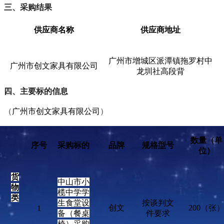
三
、采购结果
供应商名称
供应商地址
广州市增城区派潭镇拖罗村中
广州市创文家具有限公司
龙圳社高段背
四、
主要标的信息
（
广州市创文家具有限公司
）
数量（单
序号
采购标的
品牌
规格型号
位）
货
中山市小
物
榄中学学
类
生食堂设
按谈判文
创文
200（张
1
备（餐桌
件要求
椅）采购